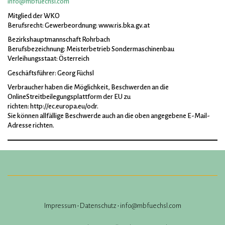
info@mbfuechsl.com
Mitglied der WKO
Berufsrecht: Gewerbeordnung: www.ris.bka.gv.at
Bezirkshauptmannschaft Rohrbach
Berufsbezeichnung: Meisterbetrieb Sondermaschinenbau
Verleihungsstaat: Österreich
Geschäftsführer: Georg Füchsl
Verbraucher haben die Möglichkeit, Beschwerden an die
OnlineStreitbeilegungsplattform der EU zu
richten: http://ec.europa.eu/odr.
Sie können allfällige Beschwerde auch an die oben angegebene E-Mail-
Adresse richten.
Impressum
•
Datenschutz
•
info@mbfuechsl.com